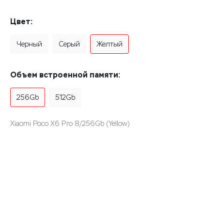
Цвет:
Черный
Серый
Желтый
Объем встроенной памяти:
256Gb
512Gb
Xiaomi Poco X6 Pro 8/256Gb (Yellow)