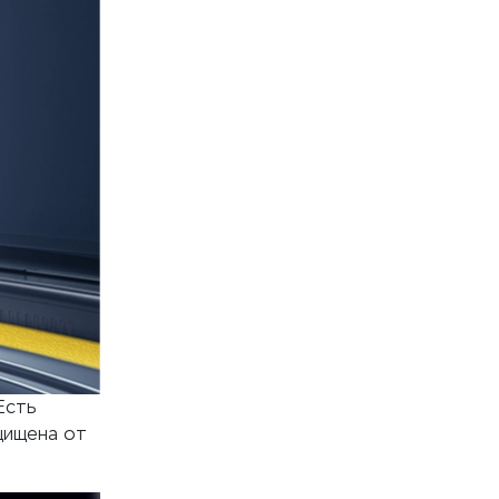
Есть
щищена от