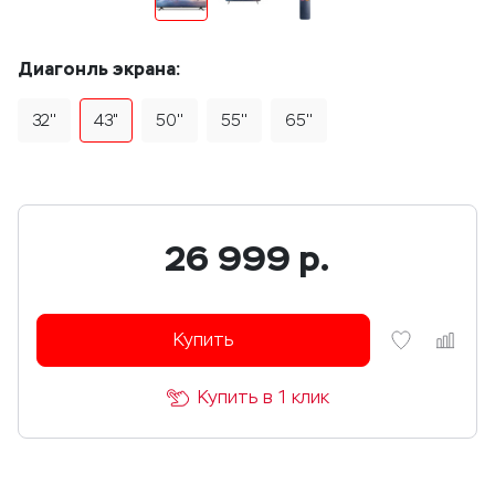
Диагонль экрана:
32''
43"
50''
55''
65''
26 999
р.
Купить
Купить в 1 клик