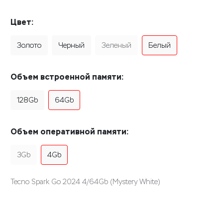
Цвет:
Золото
Черный
Зеленый
Белый
Объем встроенной памяти:
128Gb
64Gb
Объем оперативной памяти:
3Gb
4Gb
Tecno Spark Go 2024 4/64Gb (Mystery White)