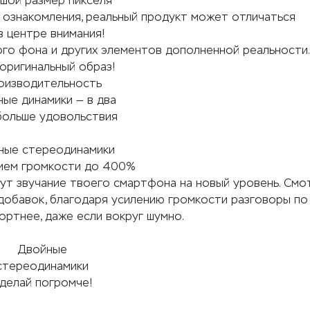
шой размер пикселя
 ознакомления, реальный продукт может отличаться
в центре внимания!
ого фона и других элементов дополненной реальности
оригинальный образ!
оизводительность
ые динамики — в два
больше удовольствия
ные стереодинамики
нием громкости до 400%
ут звучание твоего смартфона на новый уровень. Смот
Вдобавок, благодаря усилению громкости разговоры п
ртнее, даже если вокруг шумно.
Двойные
стереодинамики
делай погромче!