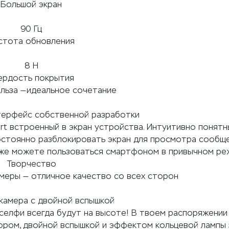
Большой экран
90 Гц
стота обновления
8 H
ердость покрытия
ольза —идеальное сочетание
нтерфейс собственной разработки
rt встроенный в экран устройства. Интуитивно понят
остоянно разблокировать экран для просмотра сообще
акже можете пользоваться смартфоном в привычном р
Творчество
меры — отличное качество со всех сторон
камера с двойной вспышкой
и селфи всегда будут на высоте! В твоем распоряжении
ором, двойной вспышкой и эффектом кольцевой лампы 