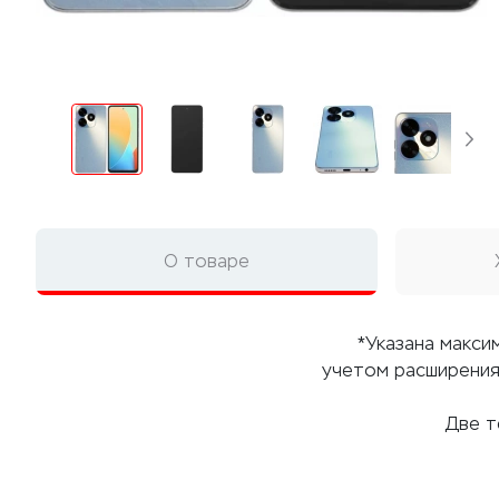
О товаре
*Указана макси
учетом расширения
Две т