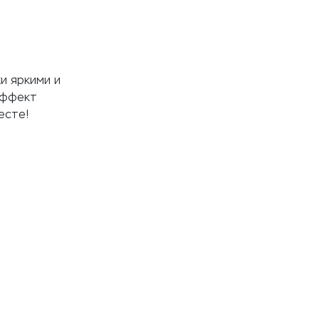
и яркими и
эффект
есте!