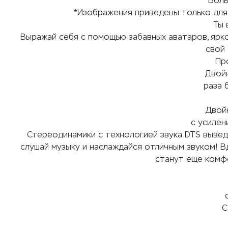
Боль
*Изображения приведены только для
Ты 
Выражай себя с помощью забавных аватаров, ярк
свой 
Пр
Двойн
раза 
Двой
с усиле
Стереодинамики с технологией звука DTS вывед
слушай музыку и наслаждайся отличным звуком! 
станут еще комфо
С