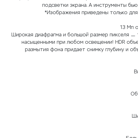
подсветки экрана. А инструменты бь
*Изображения приведены только для
13 Мп 
Широкая диафрагма и большой размер пикселя ㅡ 
насыщенными при любом освещении! HDR объе
размытия фона придает снимку глубину и об
В
Об
Ши