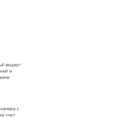
ный виджет
ний и
ежиме
 камера с
за счет