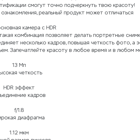
ютификации смогут точно подчеркнуть твою красоту!
 ознакомления, реальный продукт может отличаться
основная камера с HDR
такая комбинация позволяет делать портретные снимк
диняет несколько кадров, повышая четкость фото, а 
ъем. Запечатлейте красоту в любое время и в любом м
13 Мп
ысокая четкость
HDR эффект
ъединение кадров
f/1.8
рокая диафрагма
1.12 мкм