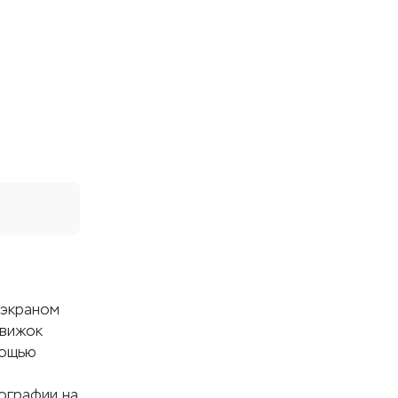
-экраном
Движок
мощью
ографии на