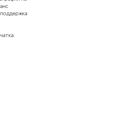
анс
ь поддержка
ечатка