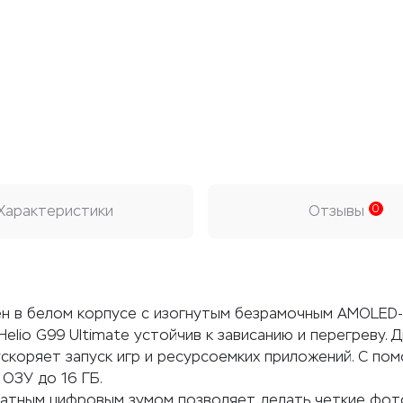
Характеристики
Отзывы
0
ен в белом корпусе с изогнутым безрамочным AMOLED
Helio G99 Ultimate устойчив к зависанию и перегреву. 
 ускоряет запуск игр и ресурсоемких приложений. С по
ОЗУ до 16 ГБ.
кратным цифровым зумом позволяет делать четкие фот