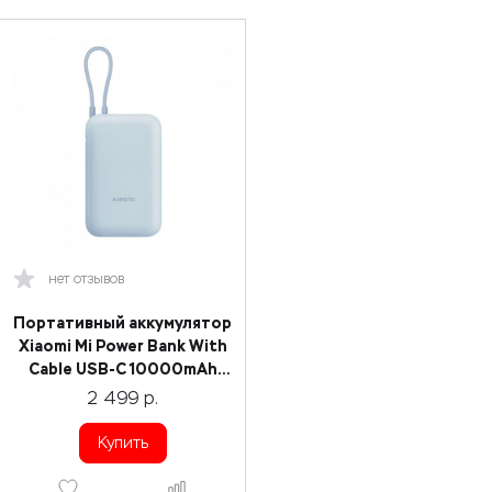
нет отзывов
Портативный аккумулятор
Xiaomi Mi Power Bank With
Cable USB-C 10000mAh
Pocket Version P15ZM Blue
2 499
р.
Купить