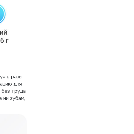
уя в разы
рацию для
 без труда
 ни зубам,