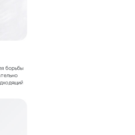
ля борьбы
ательно
одходящий