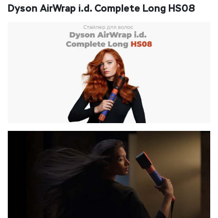
Dyson AirWrap i.d. Complete Long HS08