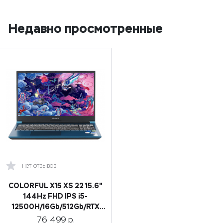
Недавно просмотренные
нет отзывов
COLORFUL X15 XS 22 15.6"
144Hz FHD IPS i5-
12500H/16Gb/512Gb/RTX
3050/win 11
76 499
р.