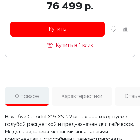
76 499
р.
Купить
Купить в 1 клик
О товаре
Характеристики
Отзы
Ноутбук Colorful X15 XS 22 выполнен в корпусе с
голубой расцветкой и предназначен для геймеров.
Модель наделена мощными аппаратными
компонентами, способными демонстрировать