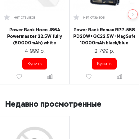
нет отзывов
нет отзывов
Power Bank Hoco J86A
Power Bank Remax RPP-558
Powermaster 22.5W fully
PD20W+QC22.5W+MagSafe
(50000mAh) white
10000mAh black/blue
4 999
р.
2 799
р.
Купить
Купить
Недавно просмотренные