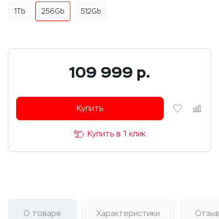
1Tb
256Gb
512Gb
109 999
р.
Купить
Купить в 1 клик
О товаре
Характеристики
Отзы