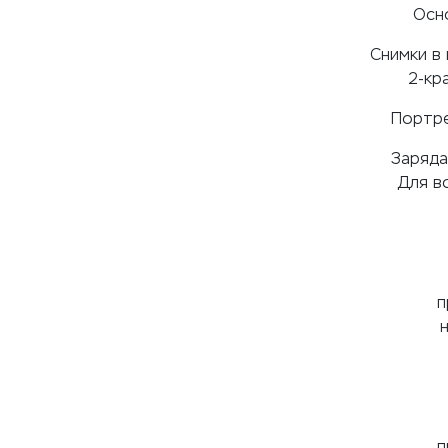
Осн
Снимки в
2-кр
Портре
Заряда
Для в
п
н
п