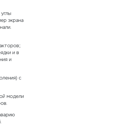
 углы
мер экрана
нали.
факторов;
ядки и в
ния и
оления) с
бой модели
ров.
аварию
.