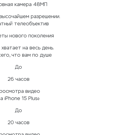
овная камера 48МП
 высочайшем разрешении.
атный телеобъектив
ты нового поколения
 хватает на весь день.
сего, что вам по душе
До
26 часов
росмотра видео
а iPhone 15 Plus
◊
До
20 часов
росмотра видео