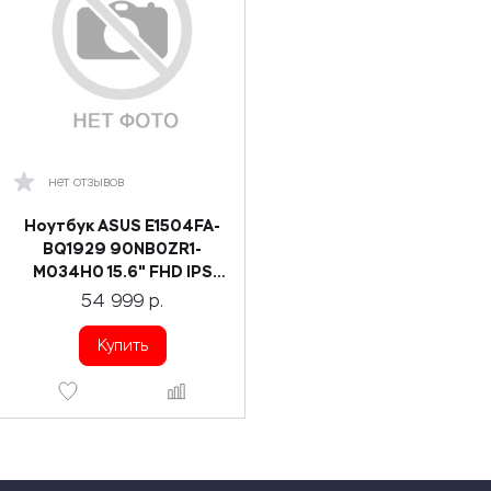
нет отзывов
Ноутбук ASUS E1504FA-
BQ1929 90NB0ZR1-
M034H0 15.6" FHD IPS
250N/R5-
54 999
р.
7520U/16GB/512GB
SSD/UMA/Cool Silv
Купить